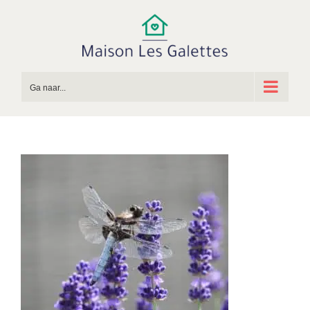
Ga
naar
inhoud
Ga naar...