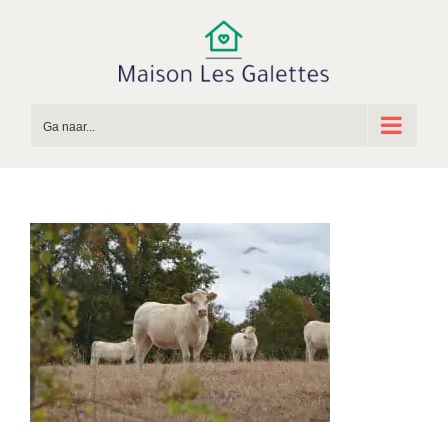
Ga
naar
inhoud
Ga naar...