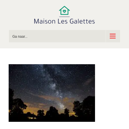
Ga
naar
inhoud
Ga naar...