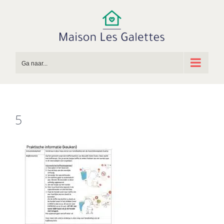
Ga
naar
inhoud
Ga naar...
5