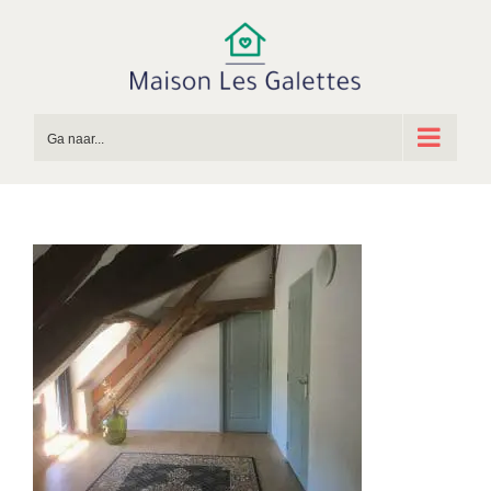
Ga
naar
inhoud
Ga naar...