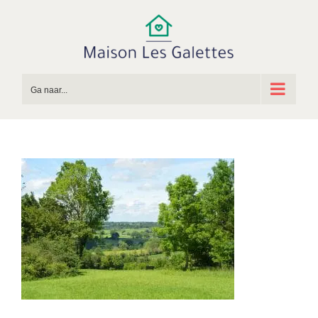
Ga
naar
inhoud
Ga naar...