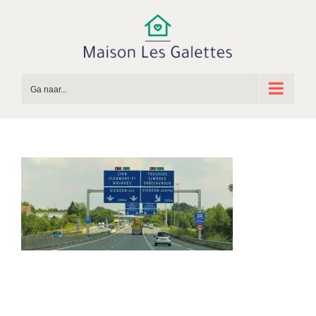
Ga
naar
inhoud
Ga naar...