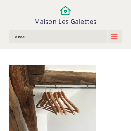
Ga
naar
inhoud
Ga naar...